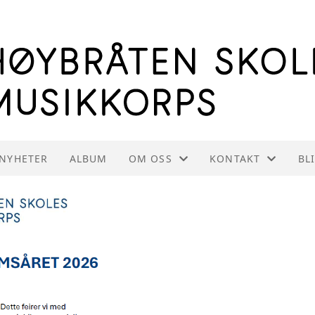
NYHETER
ALBUM
OM OSS
KONTAKT
BL
OM HSMK
KONTAKT OSS
INFORMASJON TIL INSTRUKTØRE
STYREOVERSIKT
VEDTEKTER
INNMELDING