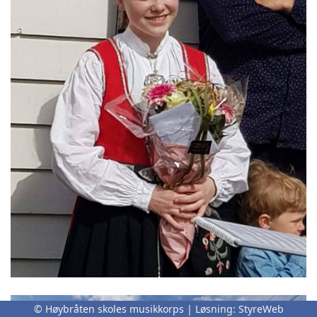
© Høybråten skoles musikkorps | Løsning:
StyreWeb