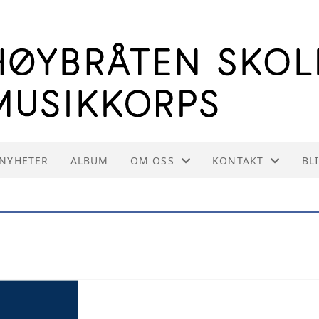
NYHETER
ALBUM
OM OSS
KONTAKT
BL
OM HSMK
KONTAKT OSS
INFORMASJON TIL INSTRUKTØRE
STYREOVERSIKT
VEDTEKTER
INNMELDING