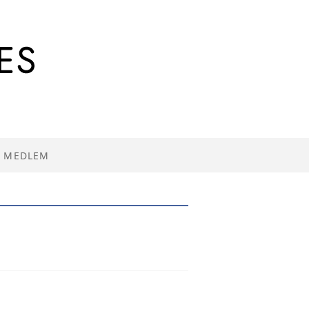
I MEDLEM
R