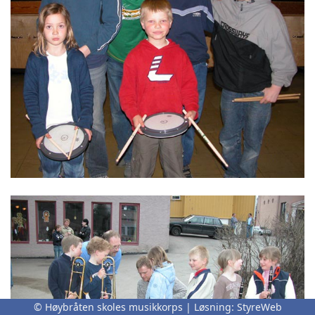
© Høybråten skoles musikkorps | Løsning:
StyreWeb