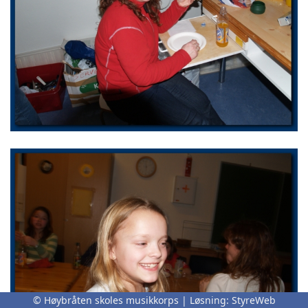
© Høybråten skoles musikkorps | Løsning:
StyreWeb