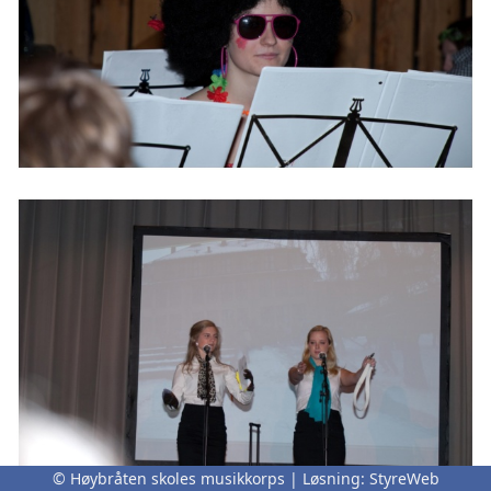
© Høybråten skoles musikkorps | Løsning:
StyreWeb