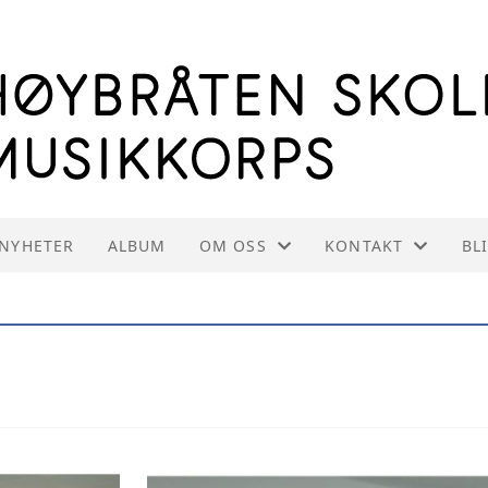
NYHETER
ALBUM
OM OSS
KONTAKT
BL
OM HSMK
KONTAKT OSS
INFORMASJON TIL INSTRUKTØRE
STYREOVERSIKT
VEDTEKTER
INNMELDING