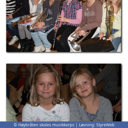
© Høybråten skoles musikkorps | Løsning:
StyreWeb