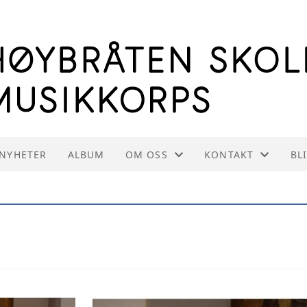
NYHETER
ALBUM
OM OSS
KONTAKT
BL
OM HSMK
KONTAKT OSS
INFORMASJON TIL INSTRUKTØRE
STYREOVERSIKT
VEDTEKTER
INNMELDING