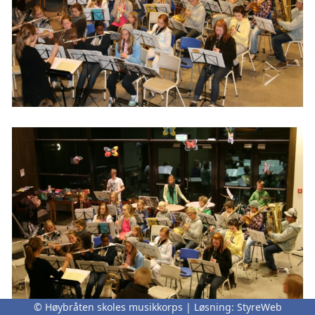
© Høybråten skoles musikkorps | Løsning:
StyreWeb