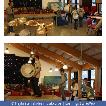
© Høybråten skoles musikkorps | Løsning:
StyreWeb