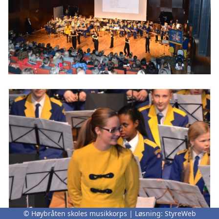
© Høybråten skoles musikkorps | Løsning:
StyreWeb