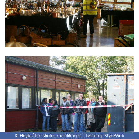
© Høybråten skoles musikkorps | Løsning:
StyreWeb