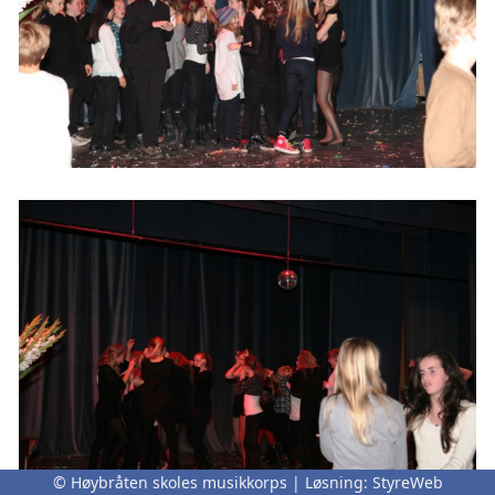
© Høybråten skoles musikkorps | Løsning:
StyreWeb