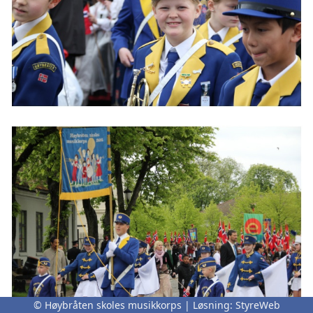
© Høybråten skoles musikkorps | Løsning:
StyreWeb