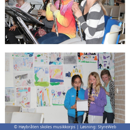
© Høybråten skoles musikkorps | Løsning:
StyreWeb