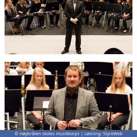
© Høybråten skoles musikkorps | Løsning:
StyreWeb