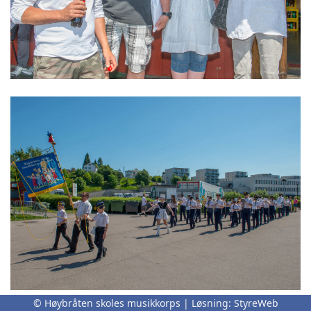
© Høybråten skoles musikkorps | Løsning:
StyreWeb