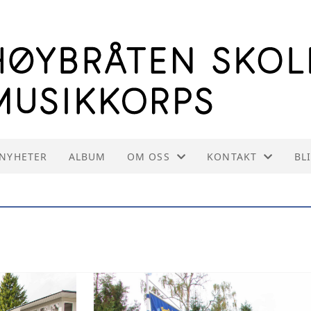
NYHETER
ALBUM
OM OSS
KONTAKT
BL
OM HSMK
KONTAKT OSS
INFORMASJON TIL INSTRUKTØRE
STYREOVERSIKT
VEDTEKTER
INNMELDING