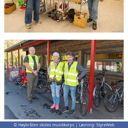
© Høybråten skoles musikkorps | Løsning:
StyreWeb