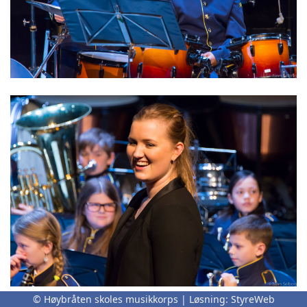
© Høybråten skoles musikkorps | Løsning:
StyreWeb