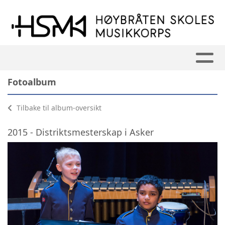
Fotoalbum
Tilbake til album-oversikt
2015 - Distriktsmesterskap i Asker