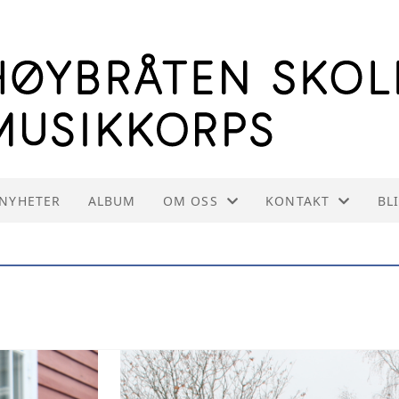
NYHETER
ALBUM
OM OSS
KONTAKT
BL
OM HSMK
KONTAKT OSS
INFORMASJON TIL INSTRUKTØRE
STYREOVERSIKT
VEDTEKTER
INNMELDING