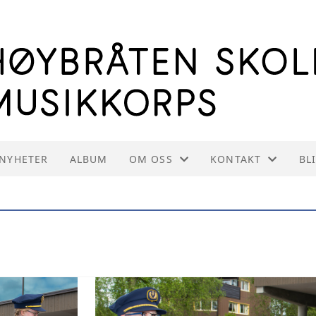
NYHETER
ALBUM
OM OSS
KONTAKT
BL
OM HSMK
KONTAKT OSS
INFORMASJON TIL INSTRUKTØRE
STYREOVERSIKT
VEDTEKTER
INNMELDING