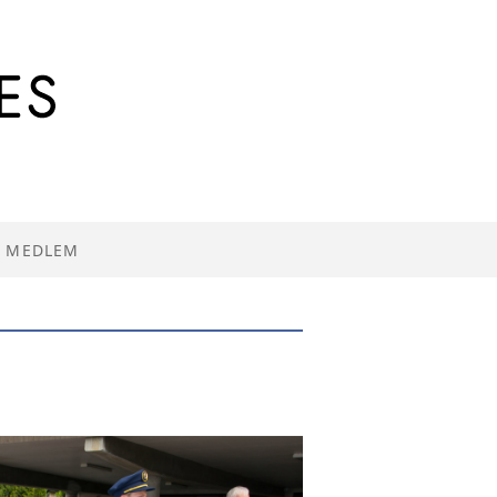
I MEDLEM
R