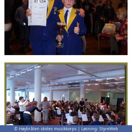
© Høybråten skoles musikkorps | Løsning:
StyreWeb