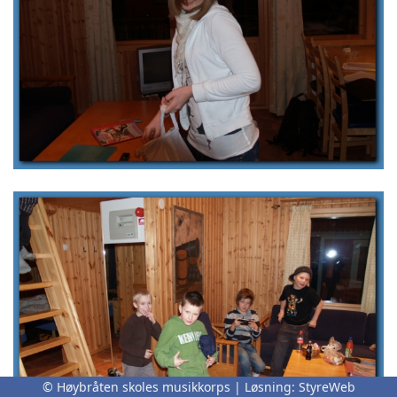
© Høybråten skoles musikkorps | Løsning:
StyreWeb