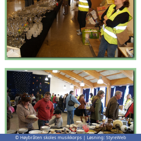
© Høybråten skoles musikkorps | Løsning:
StyreWeb