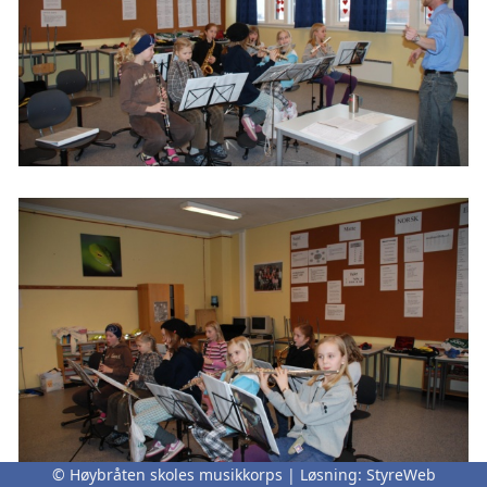
© Høybråten skoles musikkorps | Løsning:
StyreWeb