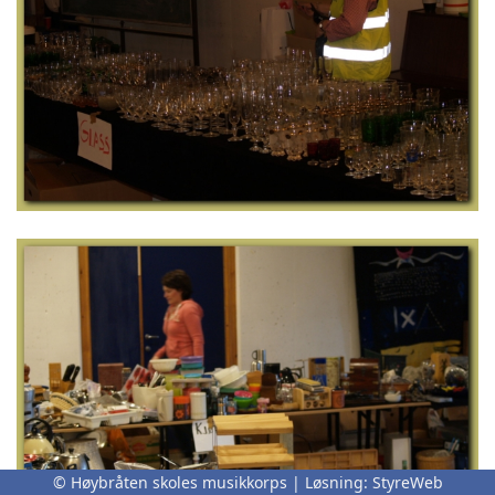
© Høybråten skoles musikkorps | Løsning:
StyreWeb