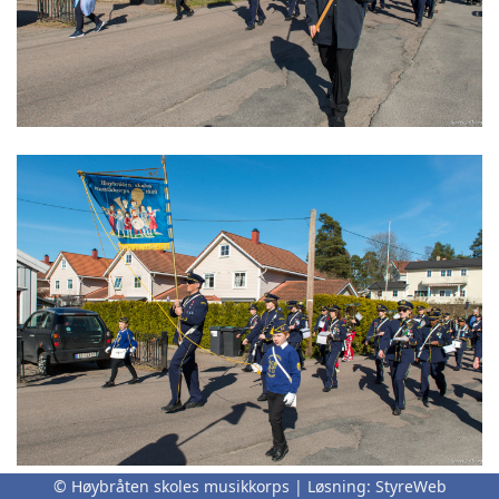
© Høybråten skoles musikkorps | Løsning:
StyreWeb