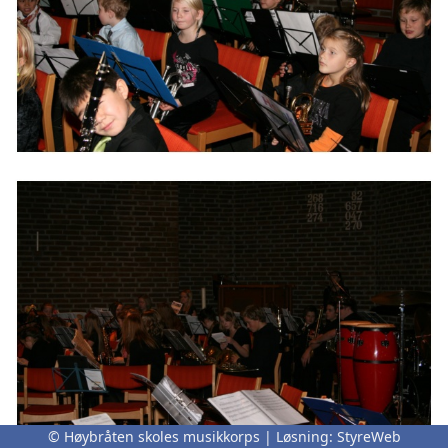
© Høybråten skoles musikkorps | Løsning:
StyreWeb