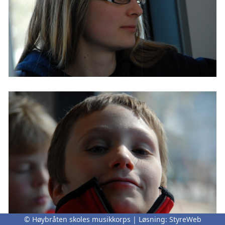
© Høybråten skoles musikkorps | Løsning:
StyreWeb