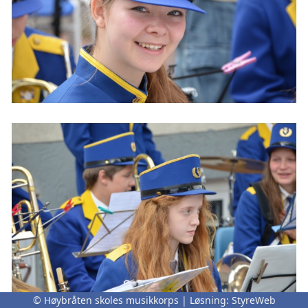
© Høybråten skoles musikkorps | Løsning:
StyreWeb