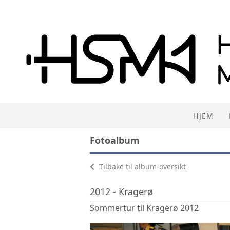
HJEM
Fotoalbum
Tilbake til album-oversikt
2012 - Kragerø
Sommertur til Kragerø 2012