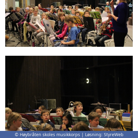
© Høybråten skoles musikkorps | Løsning:
StyreWeb