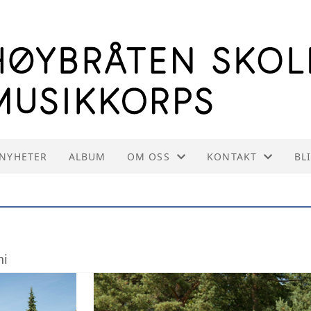
NYHETER
ALBUM
OM OSS
KONTAKT
BL
OM HSMK
KONTAKT OSS
INFORMASJON TIL INSTRUKTØRE
STYREOVERSIKT
ni
VEDTEKTER
INNMELDING