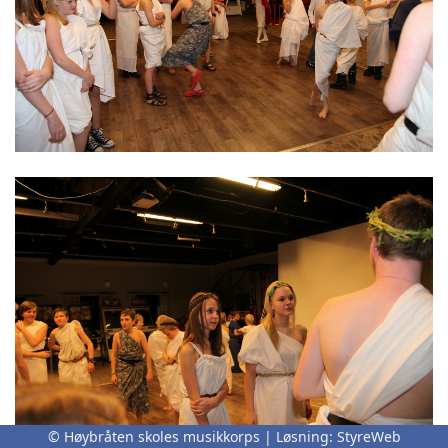
© Høybråten skoles musikkorps | Løsning:
StyreWeb