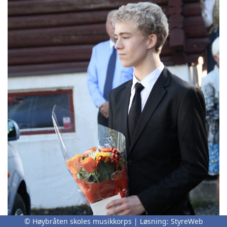
© Høybråten skoles musikkorps | Løsning:
StyreWeb