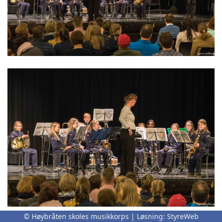
© Høybråten skoles musikkorps | Løsning:
StyreWeb