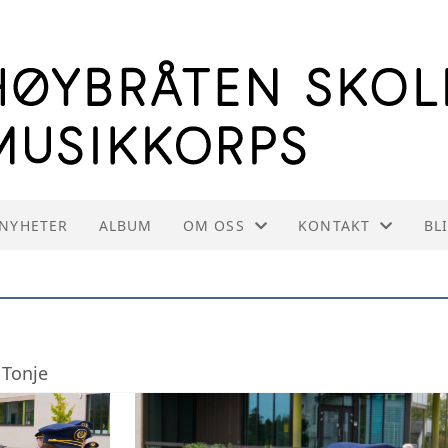
NYHETER
ALBUM
OM OSS
KONTAKT
BL
OM HSMK
KONTAKT OSS
INFORMASJON TIL INSTRUKTØRE
STYREOVERSIKT
 Tonje
VEDTEKTER
INNMELDING