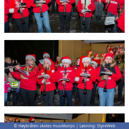
© Høybråten skoles musikkorps | Løsning:
StyreWeb