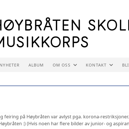
NYHETER
ALBUM
OM OSS
KONTAKT
BL
OM HSMK
KONTAKT OSS
INFORMASJON TIL INSTRUKTØRE
STYREOVERSIKT
VEDTEKTER
INNMELDING
g feiring på Høybråten var avlyst pga. korona-restriksjoner
øybråten :) (Hvis noen har flere bilder av junior- og aspir